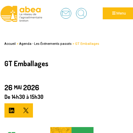
Panneau de gestion des cookies
Menu
Accueil
>
Agenda - Les Événements passés
>
GT Emballages
GT Emballages
26
2026
MAI
De
14h
30
à
15h
30