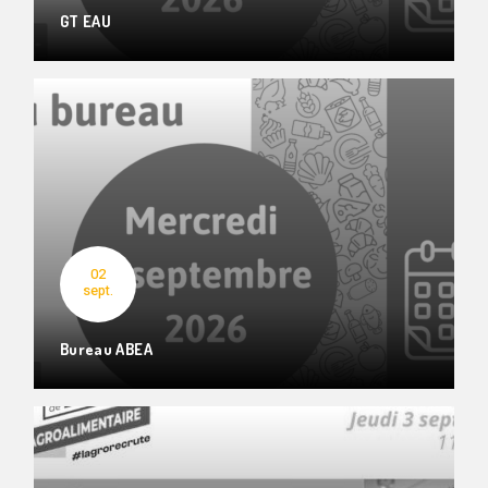
GT EAU
02
sept.
Bureau ABEA