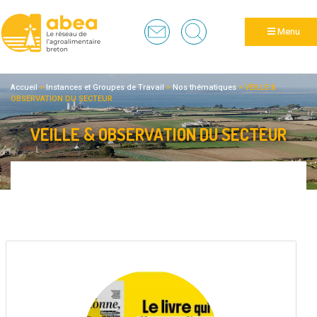
Panneau de gestion des cookies
Menu
Accueil
>
Instances et Groupes de Travail
>
Nos thématiques
>
VEILLE &
OBSERVATION DU SECTEUR
VEILLE & OBSERVATION DU SECTEUR