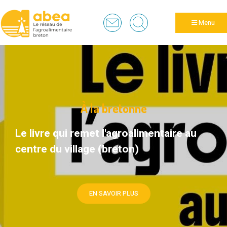
Panneau de gestion des cookies
Menu
À la bretonne
Le livre qui remet l'agroalimentaire au
centre du village (breton)
EN SAVOIR PLUS