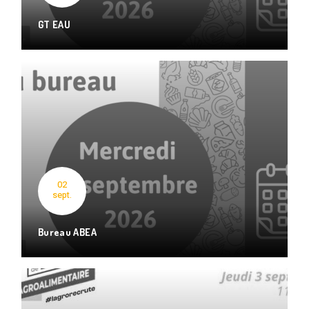
GT EAU
02
sept.
Bureau ABEA