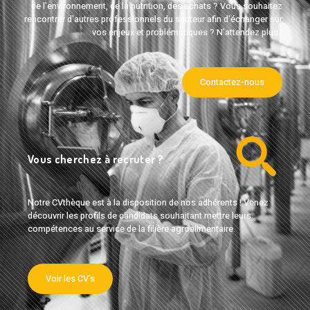
de l'environnement, de la nutrition, des achats ? Vous souhaitez
rencontrer d'autres professionnels du secteur afin d'échanger sur
vos enjeux et problématiques ? N'attendez plus !
Contactez-nous
Vous cherchez à recruter ?
Notre CVthèque est à la disposition de nos adhérents ! Venez
découvrir les profils de candidats souhaitant mettre leurs
compétences au service de la filière agroalimentaire.
Voir les CV's