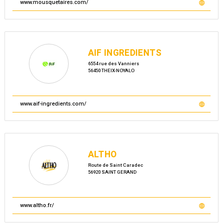
www.mousquetaires.com/
AIF INGREDIENTS
6554 rue des Vanniers
56450 THEIX-NOYALO
www.aif-ingredients.com/
ALTHO
Route de Saint Caradec
56920 SAINT GERAND
www.altho.fr/