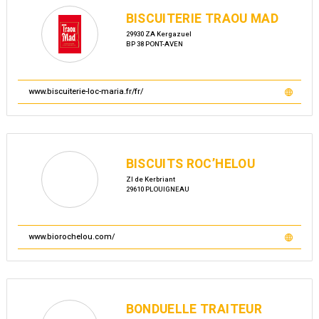
BISCUITERIE TRAOU MAD
29930 ZA Kergazuel
BP 38 PONT-AVEN
www.biscuiterie-loc-maria.fr/fr/
BISCUITS ROC’HELOU
ZI de Kerbriant
29610 PLOUIGNEAU
www.biorochelou.com/
BONDUELLE TRAITEUR