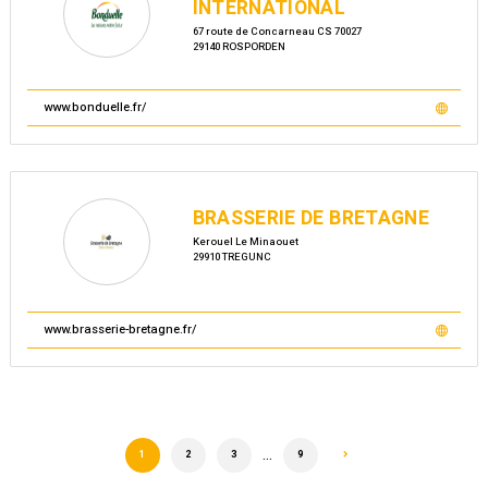
INTERNATIONAL
67 route de Concarneau CS 70027
29140 ROSPORDEN
www.bonduelle.fr/
BRASSERIE DE BRETAGNE
Kerouel Le Minaouet
29910 TREGUNC
www.brasserie-bretagne.fr/
…
1
2
3
9