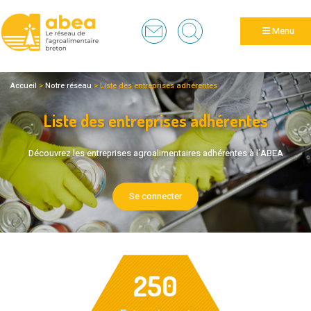
Panneau de gestion des cookies
Menu
Accueil
>
Notre réseau
>
Liste des entreprises adhérentes
Liste des entreprises adhérentes
Découvrez les entreprises agroalimentaires adhérentes à l’ABEA
Se connecter
250