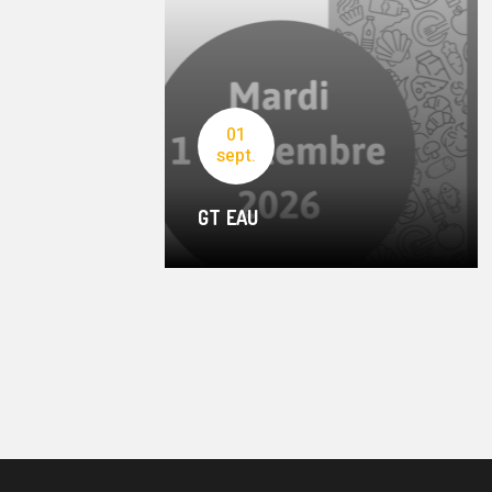
01
sept.
GT EAU