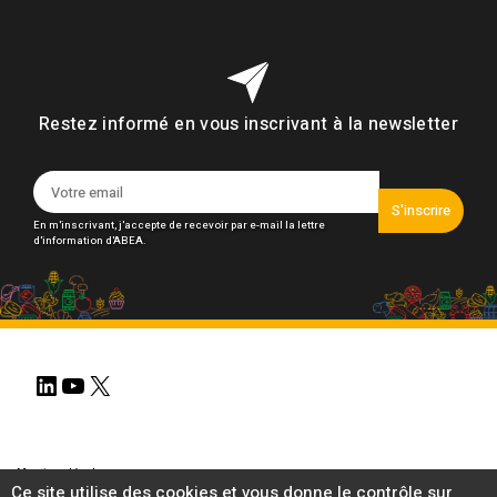
Restez informé en vous inscrivant à la newsletter
S'inscrire
En m'inscrivant, j'accepte de recevoir par e-mail la lettre
d'information d'ABEA.
LinkedIn
YouTube
X
Mentions légales
Ce site utilise des cookies et vous donne le contrôle sur
Gestion des cookies