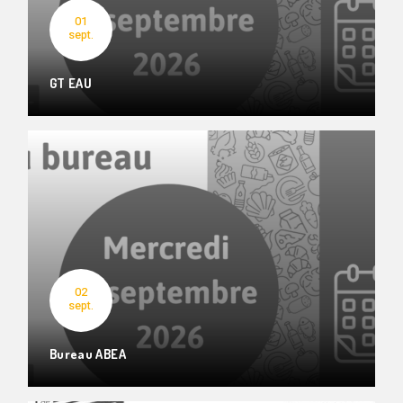
01
sept.
GT EAU
02
sept.
Bureau ABEA