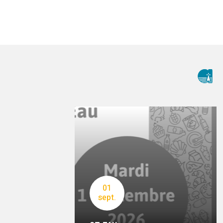
01
sept.