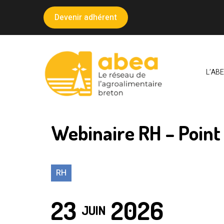
Panneau de gestion des cookies
Devenir adhérent
L’AB
LE SECTEUR AGROA
Accueil
>
Agenda - Les Événements passés
>
Webinaire
Webinaire RH – Point 
RH
23
2026
JUIN