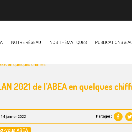
EA
NOTRE RÉSEAU
NOS THÉMATIQUES
PUBLICATIONS & A
LIMENTAIRE BRETON
VEILLE & OBSERVATION DU SECTEUR
BEA en quelques chiffres
LAN 2021 de l’ABEA en quelques chiff
Partager :
e 14 janvier 2022
z-vous ABEA