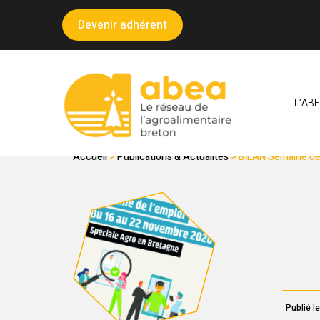
Panneau de gestion des cookies
Devenir adhérent
L’AB
LE SECTEUR AGROA
Accueil
>
Publications & Actualités
>
BILAN Semaine de 
Publié l