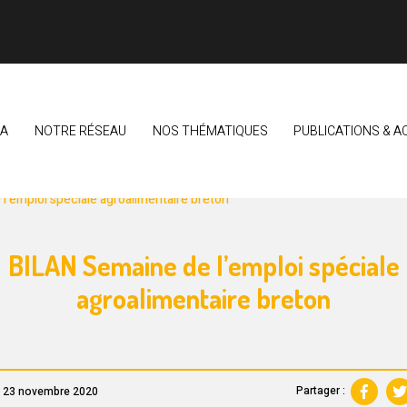
EA
NOTRE RÉSEAU
NOS THÉMATIQUES
PUBLICATIONS & A
LIMENTAIRE BRETON
VEILLE & OBSERVATION DU SECTEUR
l’emploi spéciale agroalimentaire breton
BILAN Semaine de l’emploi spéciale
agroalimentaire breton
Partager :
e 23 novembre 2020