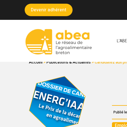
Panneau de gestion des cookies
Devenir adhérent
L’AB
LE SECTEUR AGROA
Accueil
>
Publications & Actualités
>
Candidatez aux pri
Publié le
Emplo