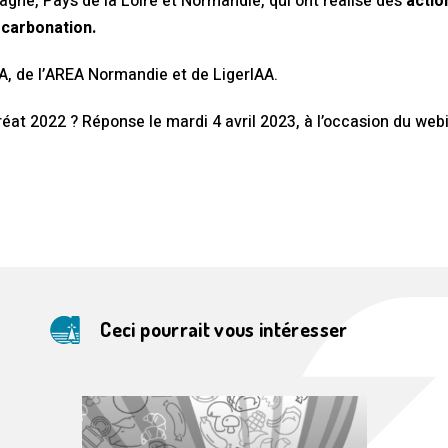
gne, Pays de la Loire et Normandie, qui ont réalisé des
action
écarbonation.
EA, de l’AREA Normandie et de LigerIAA.
réat 2022 ? Réponse le mardi 4 avril 2023, à l’occasion du web
Ceci pourrait vous intéresser