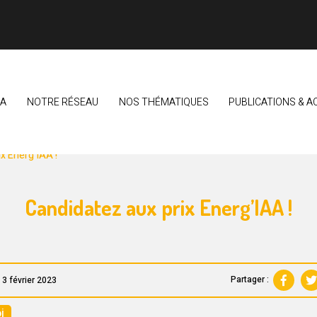
EA
NOTRE RÉSEAU
NOS THÉMATIQUES
PUBLICATIONS & A
LIMENTAIRE BRETON
VEILLE & OBSERVATION DU SECTEUR
x Energ’IAA !
Candidatez aux prix Energ’IAA !
Partager :
 3 février 2023
i