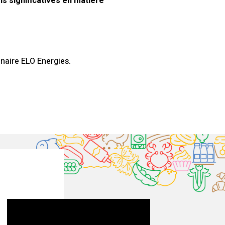
s significatives en matière
inaire ELO Energies.