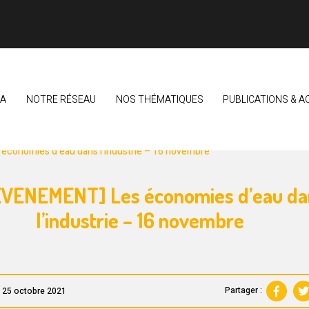
EA
NOTRE RÉSEAU
NOS THÉMATIQUES
PUBLICATIONS & A
LIMENTAIRE BRETON
VEILLE & OBSERVATION DU SECTEUR
économies d’eau dans l’industrie – 16 novembre
EVENEMENT] Les économies d’eau da
l’industrie – 16 novembre
Partager :
e 25 octobre 2021