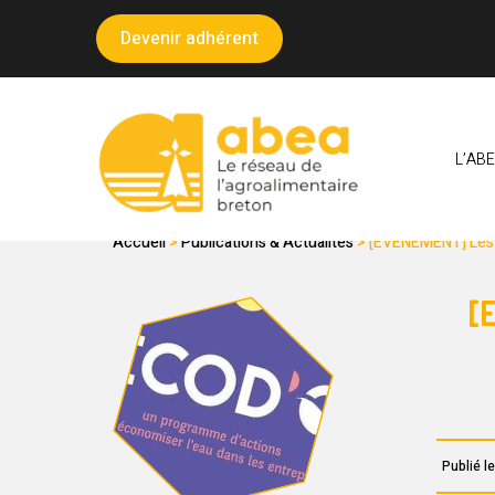
Panneau de gestion des cookies
Devenir adhérent
L’AB
LE SECTEUR AGROA
Accueil
>
Publications & Actualités
>
[EVENEMENT] Les 
[
Publié l