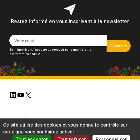
Restez informé en vous inscrivant à la newsletter
S'inscrire
En m'inscrivant, j'accepte de recevoir par e-mail la lettre
d'information d'ABEA.
LinkedIn
YouTube
X
Mentions légales
Ce site utilise des cookies et vous donne le contrôle sur
Gestion des cookies
ceux que vous souhaitez activer
Plan du site
Politique de confidentialité
Tout accepter
Tout refuser
Personnaliser