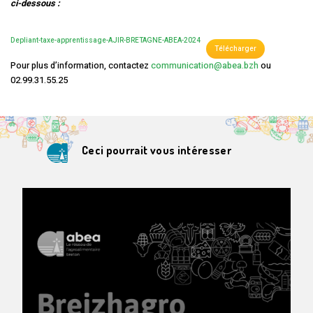
ci-dessous :
Depliant-taxe-apprentissage-AJIR-BRETAGNE-ABEA-2024
Télécharger
Pour plus d’information, contactez
communication@abea.bzh
ou
02.99.31.55.25
Ceci pourrait vous intéresser