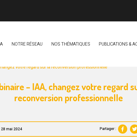
EA
NOTRE RÉSEAU
NOS THÉMATIQUES
PUBLICATIONS & A
LIMENTAIRE BRETON
VEILLE & OBSERVATION DU SECTEUR
changez votre regard sur la reconversion professionnelle
inaire – IAA, changez votre regard su
reconversion professionnelle
Partager :
e 28 mai 2024